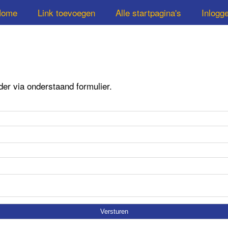
Home
Link toevoegen
Alle startpagina's
Inlogg
r via onderstaand formulier.